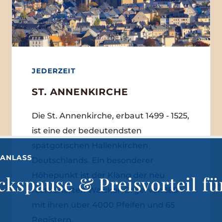
JEDERZEIT
ST. ANNENKIRCHE
Die St. Annenkirche, erbaut 1499 - 1525,
ist eine der bedeutendsten
spätgotischen Hallenkirchen
 ANLASS
Deutschlands. Ein besonderer
Höhepunkt ist der Klang der neu
kspause & Preisvorteil fü
restaurierten Walcker-Orgel von 1884
mit ihren über 4000 Pfeifen und 65
Registern.