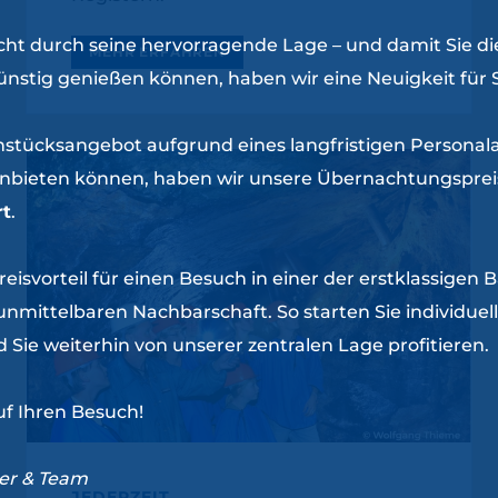
cht durch seine hervorragende Lage – und damit Sie di
MEHR ERFAHREN
ünstig genießen können, haben wir eine Neuigkeit für S
hstücksangebot aufgrund eines langfristigen Personal
 anbieten können, haben wir unsere Übernachtungspreis
rt
.
eisvorteil für einen Besuch in einer der erstklassigen
unmittelbaren Nachbarschaft. So starten Sie individuell
 Sie weiterhin von unserer zentralen Lage profitieren.
uf Ihren Besuch!
ger & Team
JEDERZEIT