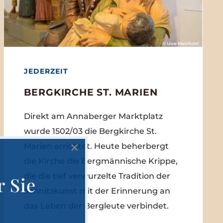
JEDERZEIT
BERGKIRCHE ST. MARIEN
Direkt am Annaberger Marktplatz
wurde 1502/03 die Bergkirche St.
×
Marien errichtet. Heute beherbergt
die Kirche die Bergmännische Krippe,
die die tief verwurzelte Tradition der
r Sie
Schnitzkunst mit der Erinnerung an
das Leben der Bergleute verbindet.