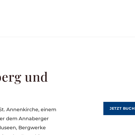
berg und
JETZT BUC
 St. Annenkirche, einem
über dem Annaberger
 Museen, Bergwerke