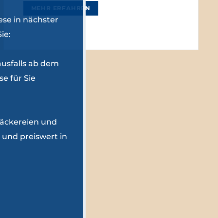
MEHR ERFAHREN
ese in nächster
ie:
ausfalls ab dem
e für Sie
 Bäckereien und
 und preiswert in