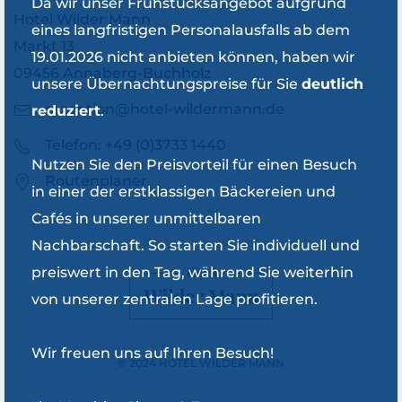
Da wir unser Frühstücksangebot aufgrund
Hotel Wilder Mann
eines langfristigen Personalausfalls ab dem
Markt 13
19.01.2026 nicht anbieten können, haben wir
09456 Annaberg-Buchholz
unsere Übernachtungspreise für Sie
deutlich
rezeption@hotel-wildermann.de
reduziert
.
Telefon: +49 (0)3733 1440
Nutzen Sie den Preisvorteil für einen Besuch
Routenplaner
in einer der erstklassigen Bäckereien und
Cafés in unserer unmittelbaren
Nachbarschaft. So starten Sie individuell und
preiswert in den Tag, während Sie weiterhin
von unserer zentralen Lage profitieren.
Wir freuen uns auf Ihren Besuch!
© 2024 HOTEL WILDER MANN