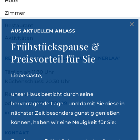
Hotel
Zimmer
×
Restaurant
AUS AKTUELLEM ANLASS
Aktivitäten
Frühstückspause &
Preisvorteil für Sie
RESTAURANT "RATSKELLER ZUM NEINERLAA"
Täglich ab 11:30 Uhr
Liebe Gäste,
Küchenschluss: 20:30 Uhr
Reservierung per
E-Mail
unser Haus besticht durch seine
oder
+49 (0)3733 679409
hervorragende Lage – und damit Sie diese in
info@zum-neinerlaa.de
nächster Zeit besonders günstig genießen
können, haben wir eine Neuigkeit für Sie:
KONTAKT